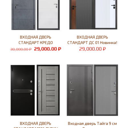
ВХОДНАЯ ДВЕРЬ
ВХОДНАЯ ДВЕРЬ
СТАНДАРТ КРЕДО
СТАНДАРТ ДС 01 Новинка!
Первоначальная
Текущая
29,000.00
₽
29,000.00
₽
30,000.00
₽
цена
цена:
составляла
29,000.00 ₽.
30,000.00 ₽.
ВХОДНАЯ ДВЕРЬ
Входная дверь Тайга 9 см