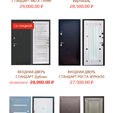
СТАНДАРТ МЕГА ТУРИН
Вертикаль
29,000.00
₽
28,500.00
₽
СО СКИДКОЙ
ВХОДНАЯ ДВЕРЬ
ВХОДНАЯ ДВЕРЬ
СТАНДАРТ Дублин
СТАНДАРТ РОСТА ЗЕРКАЛО
Первоначальная
Текущая
28,000.00
₽
27,500.00
₽
29,800.00
₽
цена
цена:
составляла
28,000.00 ₽.
29,800.00 ₽.