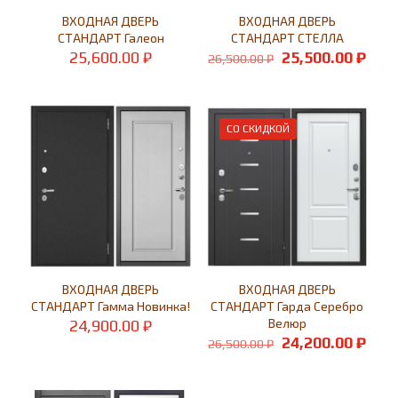
ВХОДНАЯ ДВЕРЬ
ВХОДНАЯ ДВЕРЬ
СТАНДАРТ Галеон
СТАНДАРТ СТЕЛЛА
Первоначальн
Тек
25,600.00
₽
25,500.00
₽
26,500.00
₽
цена
цен
составляла
25,5
26,500.00 ₽.
СО СКИДКОЙ
ВХОДНАЯ ДВЕРЬ
ВХОДНАЯ ДВЕРЬ
СТАНДАРТ Гамма Новинка!
СТАНДАРТ Гарда Серебро
Велюр
24,900.00
₽
Первоначальн
Тек
24,200.00
₽
26,500.00
₽
цена
цен
составляла
24,2
26,500.00 ₽.