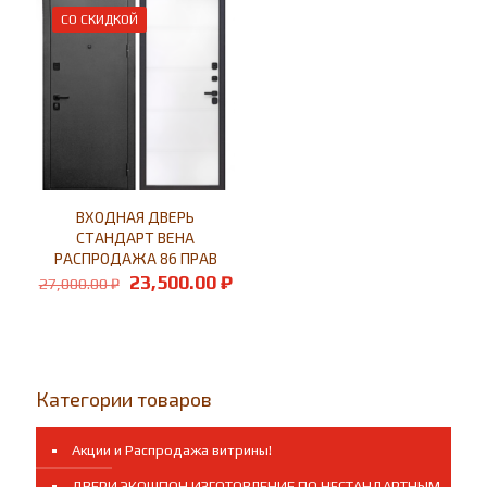
СО СКИДКОЙ
ВХОДНАЯ ДВЕРЬ
СТАНДАРТ ВЕНА
РАСПРОДАЖА 86 ПРАВ
Первоначальная
Текущая
23,500.00
₽
27,000.00
₽
цена
цена:
составляла
23,500.00 ₽.
27,000.00 ₽.
Категории товаров
Акции и Распродажа витрины!
ДВЕРИ ЭКОШПОН ИЗГОТОВЛЕНИЕ ПО НЕСТАНДАРТНЫМ