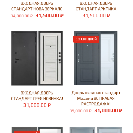
ВХОДНАЯ ДВЕРЬ
ВХОДНАЯ ДВЕРЬ
СТАНДАРТ НОВА ЗЕРКАЛО
СТАНДАРТ АРКТИКА
Первоначальная
Текущая
31,500.00
₽
31,500.00
₽
34,000.00
₽
цена
цена:
составляла
31,500.00 ₽.
34,000.00 ₽.
СО СКИДКОЙ
Дверь входная стандарт
ВХОДНАЯ ДВЕРЬ
Модена 86 ПРАВАЯ
СТАНДАРТ ГРЕЯ НОВИНКА!
РАСПРОДАЖА!
31,000.00
₽
Первоначальн
Тек
31,000.00
₽
35,000.00
₽
цена
цен
составляла
31,0
35,000.00 ₽.