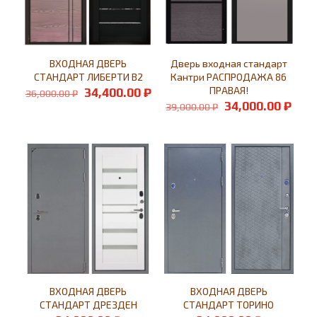
ВХОДНАЯ ДВЕРЬ
Дверь входная стандарт
СТАНДАРТ ЛИБЕРТИ В2
Кантри РАСПРОДАЖА 86
Первоначальная
Текущая
ПРАВАЯ!
34,400.00
₽
36,000.00
₽
цена
цена:
Первоначальн
Тек
34,000.00
₽
39,000.00
₽
составляла
34,400.00 ₽.
цена
цен
36,000.00 ₽.
составляла
34,0
39,000.00 ₽.
ВХОДНАЯ ДВЕРЬ
ВХОДНАЯ ДВЕРЬ
СТАНДАРТ ДРЕЗДЕН
СТАНДАРТ ТОРИНО