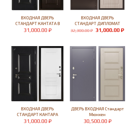
ВХОДНАЯ ДВЕРЬ
ВХОДНАЯ ДВЕРЬ
СТАНДАРТ КАНТАТА В
СТАНДАРТ ДИПЛОМАТ
Первоначальн
Тек
31,000.00
₽
31,000.00
₽
32,300.00
₽
цена
цен
составляла
31,0
32,300.00 ₽.
ВХОДНАЯ ДВЕРЬ
ДВЕРЬ ВХОДНАЯ Стандарт
СТАНДАРТ КАНТАРА
Мюнхен
31,000.00
₽
30,500.00
₽