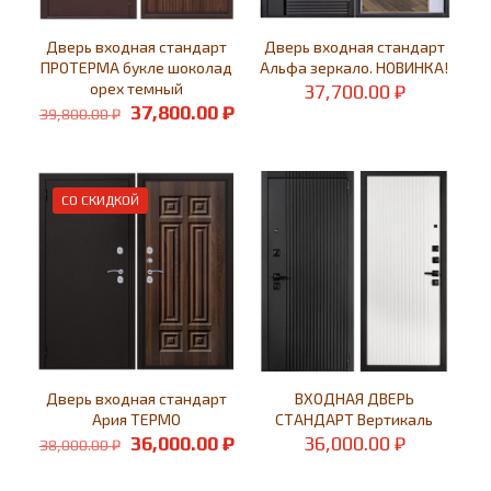
Дверь входная стандарт
Дверь входная стандарт
ПРОТЕРМА букле шоколад
Альфа зеркало. НОВИНКА!
орех темный
37,700.00
₽
Первоначальная
Текущая
37,800.00
₽
39,800.00
₽
цена
цена:
составляла
37,800.00 ₽.
39,800.00 ₽.
СО СКИДКОЙ
Дверь входная стандарт
ВХОДНАЯ ДВЕРЬ
Ария ТЕРМО
СТАНДАРТ Вертикаль
Первоначальная
Текущая
36,000.00
₽
36,000.00
₽
38,000.00
₽
цена
цена:
составляла
36,000.00 ₽.