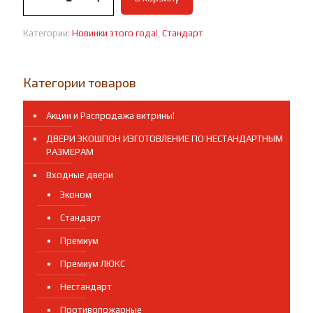
ВХОДНАЯ
ДВЕРЬ
Категории:
Новинки этого года!
,
Стандарт
СТАНДАРТ
ДС
01
Новинка!
Категории товаров
Акции и Распродажа витрины!
ДВЕРИ ЭКОШПОН ИЗГОТОВЛЕНИЕ ПО НЕСТАНДАРТНЫМ
РАЗМЕРАМ
Входные двери
Эконом
Стандарт
Премиум
Премиум ЛЮКС
Нестандарт
Противопожарные