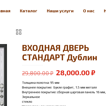
авная
Каталог
Наши услуги
О нас
ВХОДНАЯ ДВЕРЬ
СТАНДАРТ Дублин
Первоначальн
Те
28,000.00
₽
29,800.00
₽
цена
цен
Толщина полотна: 95 мм
составляла
28,
Внешнее покрытие: Букле графит, 1.5 мм металл
29,800.00 ₽.
Внутреннее покрытие: сборная царговая панель 16 мм,
Зеркальное
стекло