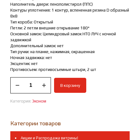
Наполнитель двери: пенополистирол (ППС)
Контуры уплотнения: 1 контур, вспененная резина D образный
8х8
Тип короба: Открытый
Петли: 2 петли внешние открывание 180*
Основной замок: Цилиндровый замок НТО ЛУЧ с ночной
задвижкой
Дополнительный замок: нет
Тип ручки: на планке, нажимная, окрашенная
Ночная задвижка: нет
Эксцентик: нет
Противосъем: противосъемные штыри, 2 шт
Количество
В корзину
товара
ВХОДНАЯ
ДВЕРЬ
Категория:
Эконом
ЭКОНОМ
ПРОРАБ
(МЕТАЛЛ/
МЕТАЛЛ)
Категории товаров
Акции и Распродажа витрины!