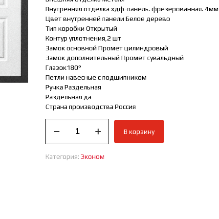
Внутренняя отделка хдф-панель. фрезерованная. 4мм
Цвет внутренней панели Белое дерево
Тип коробки Открытый
Контур уплотнения,2 шт
Замок основной Промет цилиндровый
Замок дополнительный Промет сувальдный
Глазок180°
Петли навесные с подшипником
Ручка Раздельная
Раздельная да
Страна производства Россия
Количество
В корзину
товара
Входная
дверь
Категория:
Эконом
эконом
Прайм
Новика!