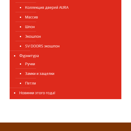
Коллекция дверей AURA
Массив
Шпон
Экошпон
SV DOORS экошпон
Фурнитура
Ручки
Замки и защелки
Петли
Новинки этого года!