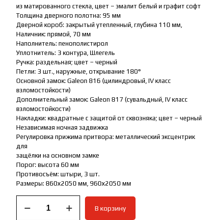
из матированного стекла, цвет – эмалит белый и графит софт
Толщина дверного полотна: 95 мм
Дверной короб: закрытый утепленный, глубина 110 мм,
Наличник: прямой, 70 мм
Наполнитель: пенополистирол
Уплотнитель: 3 контура, Шлегель
Ручка: раздельная; цвет – черный
Петли: 3 шт., наружные, открывание 180°
Основной замок: Galeon 816 (цилиндровый, IV класс
взломостойкости)
Дополнительный замок: Galeon 817 (сувальдный, IV класс
взломостойкости)
Накладки: квадратные с защитой от сквозняка; цвет – черный
Независимая ночная задвижка
Регулировка прижима притвора: металлический эксцентрик
для
защёлки на основном замке
Порог: высота 60 мм
Противосъём: штыри, 3 шт.
Размеры: 860х2050 мм, 960х2050 мм
Количество
В корзину
товара
Дверь