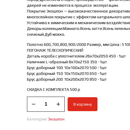
дверей не изменяются в процессе эксплуатации.
Покрытие Экошпон — высококачественное декоратив
многослойное покрытие с эффектом натурального шпо
Устойчиво к химическим и механическим воздействи
Декоры коллекции:Макиато.Ясень латте.Ясень пепельн
снежный.Дуб мокко.
Полотно 600,700,800,900/2000 Размер, мм Цена : 510
ПОГОНАЖ ТЕЛЕСКОПИЧЕСКИЙ
Деталь короба с уплотнителем 26х70х2050 450 -1шт
Наличник L-образный 8х70х2150 350 -1шт
Брус доборный 100 10х100х2070 500 -1шт
Брус доборный 150 10х150х2070 650 -1шт
Брус доборный 200 10х200х2070 850 -1шт
СКИДКА С КОМПЛЕКТА 500 р
Количество
В корзину
товара
Межкомнатная
дверь
Категория:
Экошпон
LA
STELLA