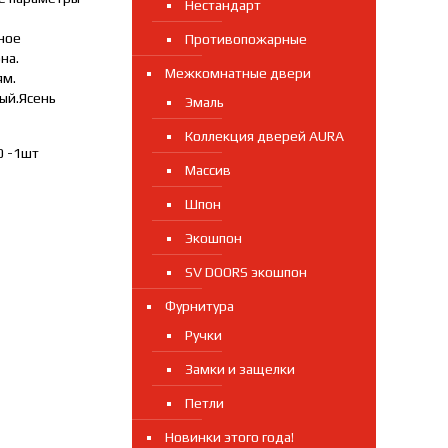
Нестандарт
ное
Противопожарные
на.
Межкомнатные двери
ям.
ый.Ясень
Эмаль
Коллекция дверей AURA
0 -1шт
Массив
Шпон
Экошпон
SV DOORS экошпон
Фурнитура
Ручки
Замки и защелки
Петли
Новинки этого года!