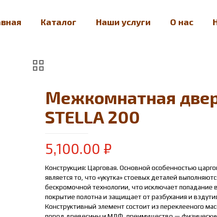
авная
Каталог
Наши услуги
О нас
Межкомнатная двер
STELLA 200
5,100.00
₽
Конструкция: Царговая. Основной особенностью царг
является то, что «укутка» стоевых деталей выполняютс
бескромочной технологии, что исключает попадание в
покрытие полотна и защищает от разбухания и вздути
Конструктивный элемент состоит из переклееного ма
пород древесины и МДФ, преимущество — физически