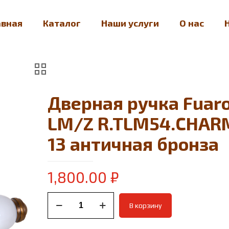
авная
Каталог
Наши услуги
О нас
Дверная ручка Fuar
LM/Z R.TLM54.CHAR
13 античная бронза
1,800.00
₽
Количество
В корзину
товара
Дверная
ручка