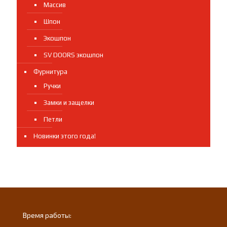
Массив
Шпон
Экошпон
SV DOORS экошпон
Фурнитура
Ручки
Замки и защелки
Петли
Новинки этого года!
Время работы: