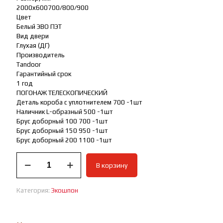
2000х600700/800/900
Цвет
Белый ЭВО ПЭТ
Вид двери
Глухая (ДГ)
Производитель
Tandoor
Гарантийный срок
1 год
ПОГОНАЖ ТЕЛЕСКОПИЧЕСКИЙ
Деталь короба с уплотнителем 700 -1шт
Наличник L-образный 500 -1шт
Брус доборный 100 700 -1шт
Брус доборный 150 950 -1шт
Брус доборный 200 1100 -1шт
Количество
В корзину
товара
Межкомнатная
дверь
Категория:
Экошпон
Эра
белый
ЭВО
ПЭТ