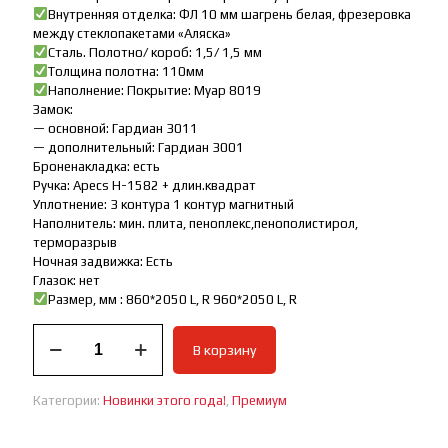
Внутренняя отделка: ФЛ 10 мм шагрень белая, фрезеровка
между стеклопакетами «Аляска»
Сталь. Полотно/ короб: 1,5/ 1,5 мм
Толщина полотна: 110мм
Наполнение: Покрытие: Муар 8019
Замок:
— основной: Гардиан 3011
— дополнительный: Гардиан 3001
Броненакладка: есть
Ручка: Apecs H-1582 + длин.квадрат
Уплотнение: 3 контура 1 контур магнитный
Наполнитель: мин. плита, пеноплекс,пенополистирол,
терморазрыв
Ночная задвижка: Есть
Глазок: нет
Размер, мм : 860*2050 L, R 960*2050 L, R
Количество
В корзину
товара
Дверь
входная
Категории:
Новинки этого года!
,
Премиум
премиум
Винсон
Термо