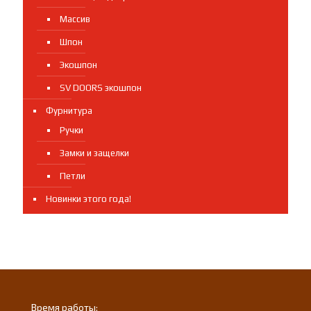
Массив
Шпон
Экошпон
SV DOORS экошпон
Фурнитура
Ручки
Замки и защелки
Петли
Новинки этого года!
Время работы: