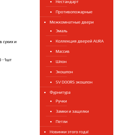
Нестандарт
Противопожарные
Межкомнатные двери
Эмаль
Коллекция дверей AURA
 сухих и
Массив
0 -1шт
Шпон
Экошпон
SV DOORS экошпон
Фурнитура
Ручки
Замки и защелки
Петли
Новинки этого года!