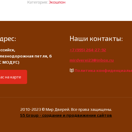
Категория:
Экошпон
Агата
дрес:
Наши контакты:
ссийск,
+7 (995) 264-27-92
лезнодорожная петля, 6
mirdverei23@inbox.ru
/С МОДУС)
Политика конфиденциаль
ас на карте
2010-2023 © Мир Дверей. Все права защищены.
S5 Group - создание и продвижение сайтов