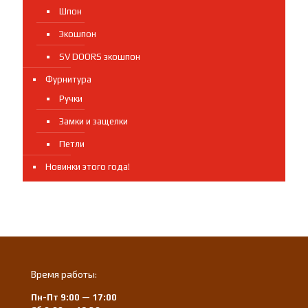
Шпон
Экошпон
SV DOORS экошпон
Фурнитура
Ручки
Замки и защелки
Петли
Новинки этого года!
Время работы:
Пн-Пт 9:00 — 17:00