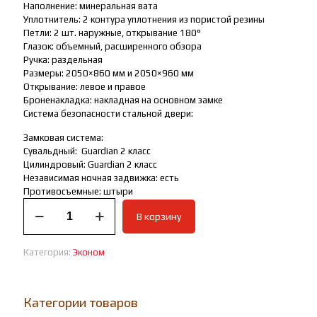
Наполнение: минеральная вата
Уплотнитель: 2 контура уплотнения из пористой резины
Петли: 2 шт. наружные, открывание 180°
Глазок: объемный, расширенного обзора
Ручка: раздельная
Размеры: 2050×860 мм и 2050×960 мм
Открывание: левое и правое
Броненакладка: накладная на основном замке
Система безопасности стальной двери:
Замковая система:
Сувальдный: Guardian 2 класс
Цилиндровый: Guardian 2 класс
Независимая ночная задвижка: есть
Противосъемные: штыри
Количество
В корзину
товара
ВХОДНАЯ
ДВЕРЬ
Категория:
Эконом
ВЕСТА
new
Категории товаров