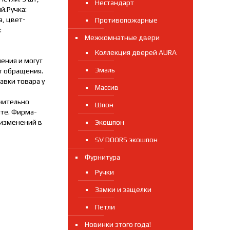
Нестандарт
й.Ручка:
а, цвет-
Противопожарные
:
Межкомнатные двери
Коллекция дверей AURA
ения и могут
Эмаль
т обращения.
авки товара у
Массив
ачительно
Шпон
йте. Фирма-
 изменений в
Экошпон
SV DOORS экошпон
Фурнитура
Ручки
Замки и защелки
Петли
Новинки этого года!