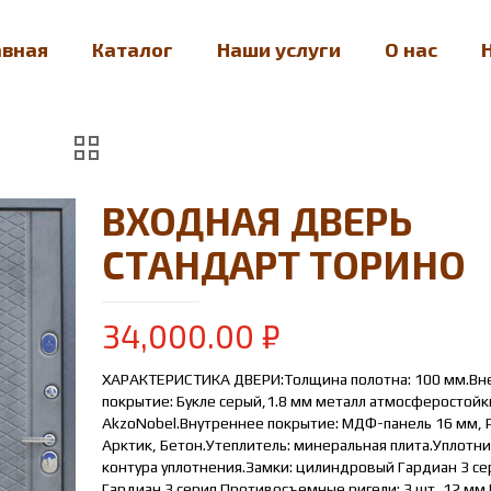
авная
Каталог
Наши услуги
О нас
ВХОДНАЯ ДВЕРЬ
СТАНДАРТ ТОРИНО
34,000.00
₽
ХАРАКТЕРИСТИКА ДВЕРИ:Толщина полотна: 100 мм.В
покрытие: Букле серый,1.8 мм металл атмосферостой
AkzoNobel.Внутреннее покрытие: МДФ-панель 16 мм, 
Арктик, Бетон.Утеплитель: минеральная плита.Уплотни
контура уплотнения.Замки: цилиндровый Гардиан 3 сер
Гардиан 3 серия.Противосъемные ригели: 3 шт, 12 мм.