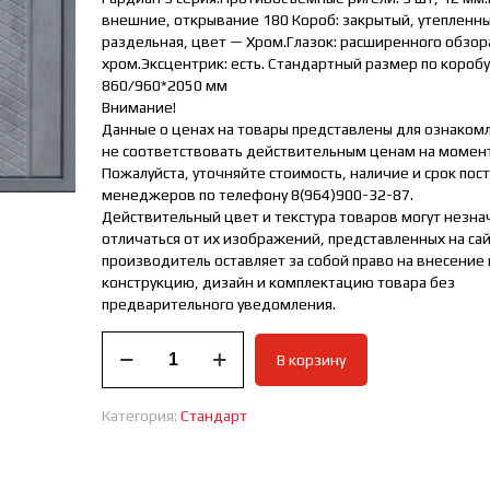
внешние, открывание 180 Короб: закрытый, утепленны
раздельная, цвет — Хром.Глазок: расширенного обзор
хром.Эксцентрик: есть. Стандартный размер по коробу
860/960*2050 мм
Внимание!
Данные о ценах на товары представлены для ознакомл
не соответствовать действительным ценам на момен
Пожалуйста, уточняйте стоимость, наличие и срок пост
менеджеров по телефону 8(964)900-32-87.
Действительный цвет и текстура товаров могут незн
отличаться от их изображений, представленных на са
производитель оставляет за собой право на внесение
конструкцию, дизайн и комплектацию товара без
предварительного уведомления.
Количество
В корзину
товара
ВХОДНАЯ
ДВЕРЬ
Категория:
Стандарт
СТАНДАРТ
ТОРИНО