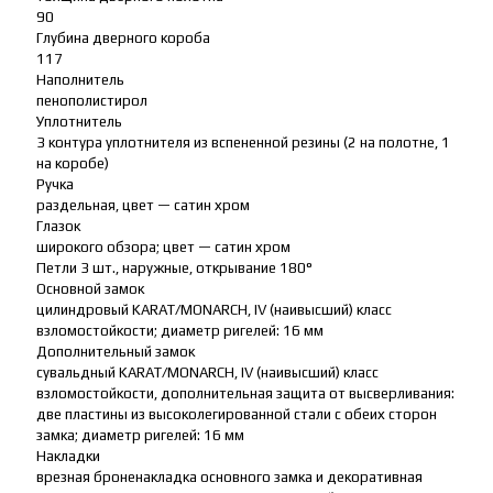
90
Глубина дверного короба
117
Наполнитель
пенополистирол
Уплотнитель
3 контура уплотнителя из вспененной резины (2 на полотне, 1
на коробе)
Ручка
раздельная, цвет — сатин хром
Глазок
широкого обзора; цвет — сатин хром
Петли 3 шт., наружные, открывание 180°
Основной замок
цилиндровый KARAT/MONARCH, IV (наивысший) класс
взломостойкости; диаметр ригелей: 16 мм
Дополнительный замок
сувальдный KARAT/MONARCH, IV (наивысший) класс
взломостойкости, дополнительная защита от высверливания:
две пластины из высоколегированной стали с обеих сторон
замка; диаметр ригелей: 16 мм
Накладки
врезная броненакладка основного замка и декоративная