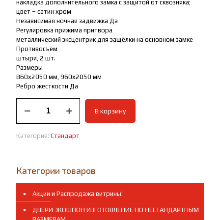
накладка дополнительного замка с защитой от сквозняка;
цвет – сатин хром
Независимая ночная задвижка Да
Регулировка прижима притвора
металлический эксцентрик для защёлки на основном замке
Противосъём
штыри, 2 шт.
Размеры
860х2050 мм, 960х2050 мм
Ребро жесткости Да
Количество
В корзину
товара
ВХОДНАЯ
ДВЕРЬ
Категория:
Стандарт
СТАНДАРТ
Толстяк
букле
черный
Категории товаров
ясень
графит
Акции и Распродажа витрины!
ДВЕРИ ЭКОШПОН ИЗГОТОВЛЕНИЕ ПО НЕСТАНДАРТНЫМ
РАЗМЕРАМ