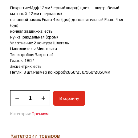
Покрытие:Мдф 12мм Черный кварц( цвет — внутр. белый
матовый 12мм с зеркалом)
основной замок: Fuaro 4 кл (цил) дополнительный Fuaro 4 кл
(сув)
ночная задвижка: есть
Ручка: раздельная (хром)
Уплотнение: 2 контура Шлегель
Наполнитель: Мин. плита
Тип коробки: Закрытый
Глазок: 180 *
Эксцентрик: есть
Петли: 3 шт.Размер по коробу:860*250/960*2050мм
Количество
В корзину
товара
Входная
Дверь
Категория:
Премиум
Премиум
Нуар
зеркало
Категории товаров