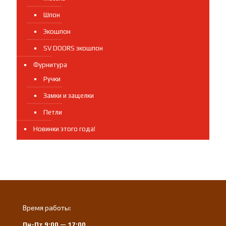
Шпон
Экошпон
SV DOORS экошпон
Фурнитура
Ручки
Замки и защелки
Петли
Новинки этого года!
Время работы:
Пн-Пт 9:00 — 17:00