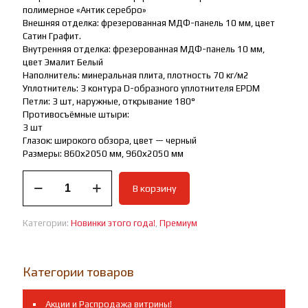
полимерное «Антик серебро»
Внешняя отделка: фрезерованная МДФ-панель 10 мм, цвет
Сатин Графит.
Внутренняя отделка: фрезерованная МДФ-панель 10 мм,
цвет Эмалит Белый
Наполнитель: минеральная плита, плотность 70 кг/м2
Уплотнитель: 3 контура D-образного уплотнителя EPDM
Петли: 3 шт, наружные, открывание 180°
Противосъёмные штыри:
3 шт
Глазок: широкого обзора, цвет — черный
Размеры: 860х2050 мм, 960х2050 мм
Количество
В корзину
товара
ВХОДНАЯ
ДВЕРЬ
Категории:
Новинки этого года!
,
Премиум
ПРЕМИУМ
Е-
ТАЙГА10см2Мдф
с
Категории товаров
электрозамком.Новинка!
Акции и Распродажа витрины!