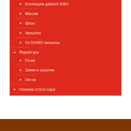
Коллекция дверей AURA
Массив
Шпон
Экошпон
SV DOORS экошпон
Фурнитура
Ручки
Замки и защелки
Петли
Новинки этого года!