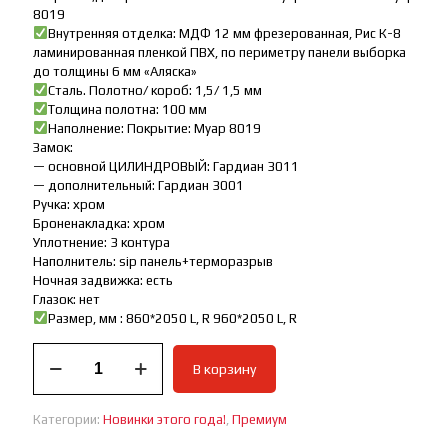
8019
Внутренняя отделка: МДФ 12 мм фрезерованная, Рис К-8
ламинированная пленкой ПВХ, по периметру панели выборка
до толщины 6 мм «Аляска»
Сталь. Полотно/ короб: 1,5/ 1,5 мм
Толщина полотна: 100 мм
Наполнение: Покрытие: Муар 8019
Замок:
— основной ЦИЛИНДРОВЫЙ: Гардиан 3011
— дополнительный: Гардиан 3001
Ручка: хром
Броненакладка: хром
Уплотнение: 3 контура
Наполнитель: sip панель+терморазрыв
Ночная задвижка: есть
Глазок: нет
Размер, мм : 860*2050 L, R 960*2050 L, R
Количество
В корзину
товара
Входная
дверь
Категории:
Новинки этого года!
,
Премиум
премиум
Акцент