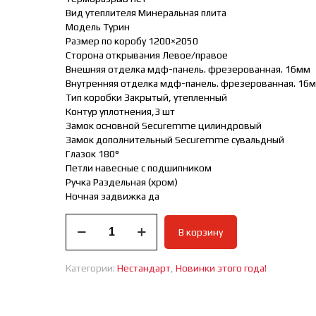
Вид утеплителя Минеральная плита
Модель Турин
Размер по коробу 1200×2050
Сторона открывания Левое/правое
Внешняя отделка мдф-панель. фрезерованная. 16мм
Внутренняя отделка мдф-панель. фрезерованная. 16
Тип коробки Закрытый, утепленный
Контур уплотнения,3 шт
Замок основной Securemme цилиндровый
Замок дополнительный Securemme сувальдный
Глазок 180°
Петли навесные с подшипником
Ручка Раздельная (хром)
Ночная задвижка да
Количество
В корзину
товара
ВХОДНАЯ
ДВЕРЬ
Категории:
Нестандарт
,
Новинки этого года!
НЕСТАНДАРТ
Турин
НОВИНКА!