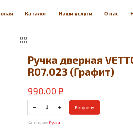
авная
Каталог
Наши услуги
О нас
Ручка дверная VETT
R07.023 (Графит)
990.00
₽
Количество
В корзину
товара
Ручка
дверная
Категория:
Ручки
VETTORE
R07.023