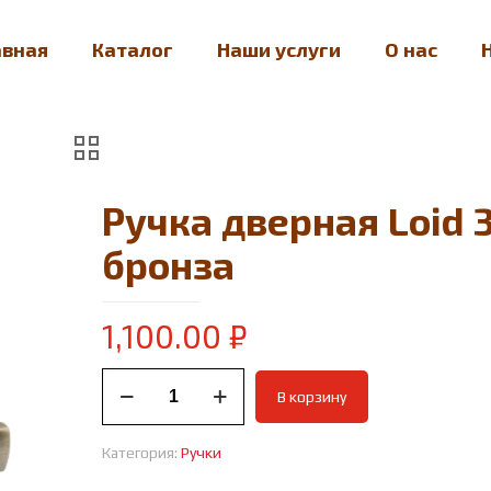
авная
Каталог
Наши услуги
О нас
Ручка дверная Loid 
бронза
1,100.00
₽
Количество
В корзину
товара
Ручка
дверная
Категория:
Ручки
Loid
350