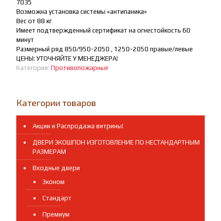
7035
Возможна установка системы «антипаника»
Вес от 88 кг
Имеет подтвержденный сертификат на огнестойкость 60
минут
Размерный ряд
850/950-2050
, 1250-2050 правые/левые
ЦЕНЫ: УТОЧНЯЙТЕ У МЕНЕДЖЕРА!
Категория:
Противопожарные
Категории товаров
Акции и Распродажа витрины!
ДВЕРИ ЭКОШПОН ИЗГОТОВЛЕНИЕ ПО НЕСТАНДАРТНЫМ
РАЗМЕРАМ
Входные двери
Эконом
Стандарт
Премиум