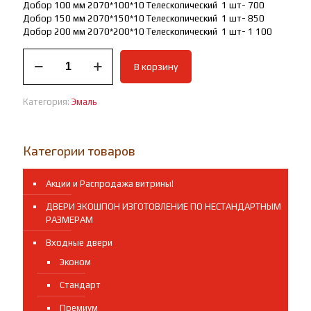
Добор 100 мм 2070*100*10 Телескопический 1 шт- 700
Добор 150 мм 2070*150*10 Телескопический 1 шт- 850
Добор 200 мм 2070*200*10 Телескопический 1 шт- 1 100
Количество
В корзину
товара
Межкомнатные
двери
Категория:
Эмаль
эмаль
Лео
2
Категории товаров
Акции и Распродажа витрины!
ДВЕРИ ЭКОШПОН ИЗГОТОВЛЕНИЕ ПО НЕСТАНДАРТНЫМ
РАЗМЕРАМ
Входные двери
Эконом
Стандарт
Премиум