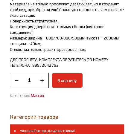
материала не только прослужат десятки лет, но и сохранят
свой вид, приобретая ещё большую солидность, чем в начале
эксплуатации.
Поверхность структурная.
Конструкция двери: подетальная сборка (винтовое
соединение);
Размеры: ширина – 600/700/800/900мм; высота – 2000мм;
толщина – 40мм;
Стекло: мателюкс графит фрезерованное.
ДЛЯ ПРОСЧЕТА КОМПЛЕКТА ОБРАТИТЕСЬ ПО НОМЕРУ
ТЕЛЕФОНА : 89952642792
Количество
В корзину
товара
Межкомнатная
дверь
Категория:
Массив
массив
дуба
Чезана
махагон.
Категории товаров
Под
заказ!
Акции и Распродажа витрины!