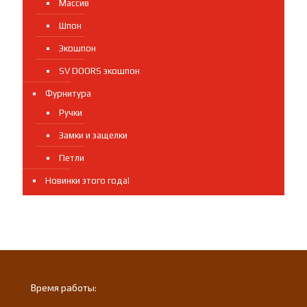
Массив
Шпон
Экошпон
SV DOORS экошпон
Фурнитура
Ручки
Замки и защелки
Петли
Новинки этого года!
Время работы: