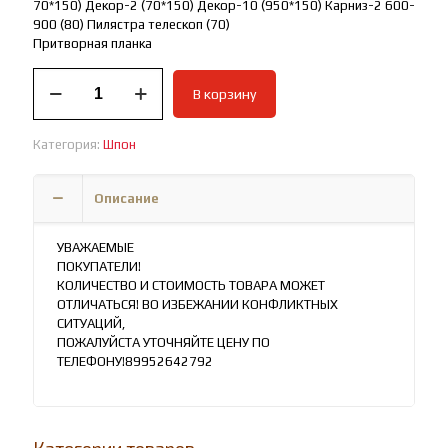
70*150) Декор-2 (70*150) Декор-10 (950*150) Карниз-2 600-
900 (80) Пилястра телескоп (70)
Притворная планка
Количество
В корзину
товара
Межкомнатная
дверь
Категория:
Шпон
СИМФОНИЯ
NEW
Серия
Описание
эмаль
Фрезерованная
УВАЖАЕМЫЕ
ПОКУПАТЕЛИ!
КОЛИЧЕСТВО И СТОИМОСТЬ ТОВАРА МОЖЕТ
ОТЛИЧАТЬСЯ! ВО ИЗБЕЖАНИИ КОНФЛИКТНЫХ
СИТУАЦИЙ,
ПОЖАЛУЙСТА УТОЧНЯЙТЕ ЦЕНУ ПО
ТЕЛЕФОНУ!89952642792
Категории товаров