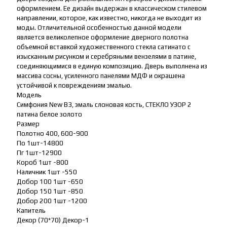
оформлением. Ее дизайн выдержан в классическом стилевом
направлении, которое, как известно, никогда не выходит из
моды. Отличительной особенностью данной модели
является великолепное оформление дверного полотна
объемной вставкой художественного стекла сатинато с
изысканным рисунком и серебряными вензелями в патине,
соединяющимися в единую композицию. Дверь выполнена из
массива сосны, усиленного панелями МДФ и окрашена
устойчивой к повреждениям эмалью.
Модель
Симфония New В3, эмаль слоновая кость, СТЕКЛО УЗОР 2
патина белое золото
Размер
Полотно 400, 600-900
По 1шт-14800
Пг 1шт-12900
Короб 1шт -800
Наличник 1шт -550
Добор 100 1шт -650
Добор 150 1шт -850
Добор 200 1шт -1200
Капитель
Декор (70*70) Декор-1