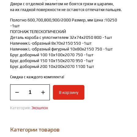
Двери с отделкой эмалитом не боятся грязи и царапин,
на их гладкой поверхности не остаются отпечатки пальцев.
Полотно 600,700,800,900/2000 Размер, мм Цена :10250
-1шт
ПОГОНАЖ ТЕЛЕСКОПИЧЕСКИЙ
Деталь короба с уплотнителем 32х74х2050 800 -1шт
Наличник L-образный 8х70х2150 550 -1шт
Наличник L-образный фигурный 10х80х2150 750 -1шт
Брус доборный 100 10х100х2070 750 -1шт
Брус доборный 150 10х150х2070 950 -1шт
Брус доборный 200 10х200х2070 1100 1шт
Скидка с каждого комплекта!
Количество
В корзину
товара
Межкомнатная
дверь
Категория:
Экошпон
Классик
02
Категории товаров