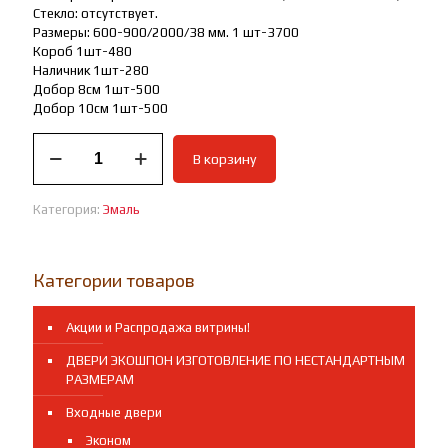
Стекло: отсутствует.
Размеры: 600-900/2000/38 мм. 1 шт-3700
Короб 1шт-480
Наличник 1шт-280
Добор 8см 1шт-500
Добор 10см 1шт-500
Количество
В корзину
товара
Межкомнатная
дверь
Категория:
Эмаль
Ральф1/3
ламинатин
венге
Категории товаров
Акции и Распродажа витрины!
ДВЕРИ ЭКОШПОН ИЗГОТОВЛЕНИЕ ПО НЕСТАНДАРТНЫМ
РАЗМЕРАМ
Входные двери
Эконом