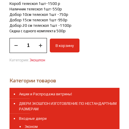
Короб телескоп 1шт-1500 р
Наличник телескоп 1шт-550р
Добор 10см телескоп 1шт -750р
Добор 15см телескоп 1шт-950р
Добор 20 см телескоп 1шт -1100р
Сидка с одного комплекта 500р
Количество
В корзину
товара
Межкомнатная
дверь
Категория:
Экошпон
Моне
02
Новинка!
Категории товаров
Акции и Распродажа витрины!
ДВЕРИ ЭКОШПОН ИЗГОТОВЛЕНИЕ ПО НЕСТАНДАРТНЫМ
РАЗМЕРАМ
Входные двери
Эконом