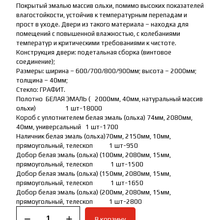
Покрытый эмалью массив ольхи, помимо высоких показателей
влагостойкости, устойчив к температурным перепадам и
прост в уходе. Двери из такого материала – находка для
помещений с повышенной влажностью, с колебаниями
температур и критическими требованиями к чистоте.
Конструкция двери: подетальная сборка (винтовое
соединение);
Размеры: ширина – 600/700/800/900мм; высота – 2000мм;
толщина – 40мм;
Стекло: ГРАФИТ.
Полотно БЕЛАЯ ЭМАЛЬ ( 2000мм, 40мм, натуральный массив
ольхи) 1 шт-18000
Короб с уплотнителем белая эмаль (ольха) 74мм, 2080мм,
40мм, универсальный 1 шт-1700
Наличник белая эмаль (ольха)70мм, 2150мм, 10мм,
прямоугольный, телескоп 1 шт-950
Добор белая эмаль (ольха) (100мм, 2080мм, 15мм,
прямоугольный, телескоп 1 шт-1500
Добор белая эмаль (ольха) (150мм, 2080мм, 15мм,
прямоугольный, телескоп 1 шт-1650
Добор белая эмаль (ольха) (200мм, 2080мм, 15мм,
прямоугольный, телескоп 1 шт-2800
Количество
В корзину
товара