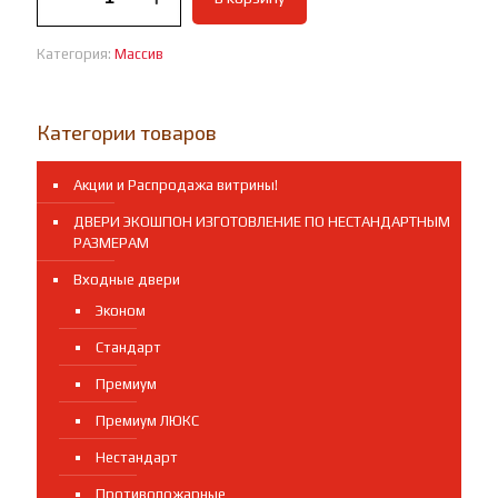
Межкомнатная
дверь
Категория:
Массив
массив
ольхи
Премьер
плюс
Категории товаров
белая
эмаль
Акции и Распродажа витрины!
ДВЕРИ ЭКОШПОН ИЗГОТОВЛЕНИЕ ПО НЕСТАНДАРТНЫМ
РАЗМЕРАМ
Входные двери
Эконом
Стандарт
Премиум
Премиум ЛЮКС
Нестандарт
Противопожарные