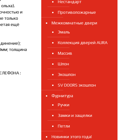
Нестандарт
 ольха).
рочностью и
Противопожарные
не только
Межкомнатные двери
бретая ещё
Эмаль
Коллекция дверей AURA
единение);
0мм; толщина
Массив
Шпон
ЕЛЕФОНА :
Экошпон
SV DOORS экошпон
Фурнитура
Ручки
Замки и защелки
Петли
Новинки этого года!