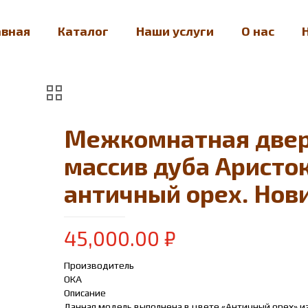
авная
Каталог
Наши услуги
О нас
Межкомнатная две
массив дуба Аристо
античный орех. Нов
45,000.00
₽
Производитель
ОКА
Описание
Данная модель выполнена в цвете «Античный орех» и