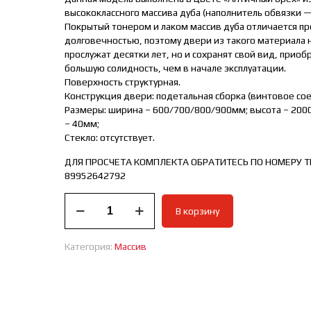
высококлассного массива дуба (наполнитель обвязки —
Покрытый тонером и лаком массив дуба отличается п
долговечностью, поэтому двери из такого материала 
прослужат десятки лет, но и сохранят свой вид, прио
большую солидность, чем в начале эксплуатации.
Поверхность структурная.
Конструкция двери: подетальная сборка (винтовое со
Размеры: ширина – 600/700/800/900мм; высота – 200
– 40мм;
Стекло: отсутствует.
ДЛЯ ПРОСЧЕТА КОМПЛЕКТА ОБРАТИТЕСЬ ПО НОМЕРУ Т
89952642792
Количество
В корзину
товара
Межкомнатная
дверь
Категория:
Массив
массив
дуба
Аристократ
античный
орех.