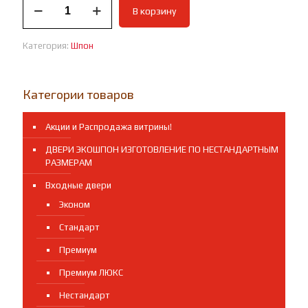
В корзину
товара
Межкомнатная
дверь
Категория:
Шпон
Леди
шпон
файн
лайн
Категории товаров
орех
Акции и Распродажа витрины!
ДВЕРИ ЭКОШПОН ИЗГОТОВЛЕНИЕ ПО НЕСТАНДАРТНЫМ
РАЗМЕРАМ
Входные двери
Эконом
Стандарт
Премиум
Премиум ЛЮКС
Нестандарт