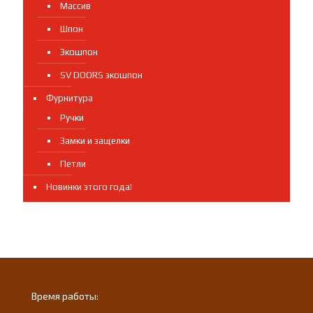
Массив
Шпон
Экошпон
SV DOORS экошпон
Фурнитура
Ручки
Замки и защелки
Петли
Новинки этого года!
Время работы: