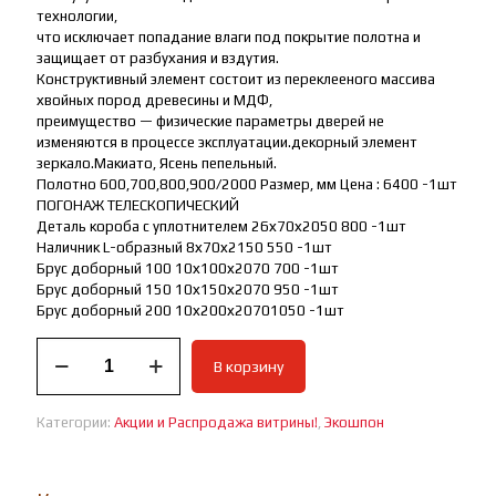
технологии,
что исключает попадание влаги под покрытие полотна и
защищает от разбухания и вздутия.
Конструктивный элемент состоит из переклееного массива
хвойных пород древесины и МДФ,
преимущество — физические параметры дверей не
изменяются в процессе эксплуатации.декорный элемент
зеркало.Макиато, Ясень пепельный.
Полотно 600,700,800,900/2000 Размер, мм Цена : 6400 -1шт
ПОГОНАЖ ТЕЛЕСКОПИЧЕСКИЙ
Деталь короба с уплотнителем 26х70х2050 800 -1шт
Наличник L-образный 8х70х2150 550 -1шт
Брус доборный 100 10х100х2070 700 -1шт
Брус доборный 150 10х150х2070 950 -1шт
Брус доборный 200 10х200х20701050 -1шт
Количество
В корзину
товара
Межкомнатная
двер
Категории:
Акции и Распродажа витрины!
,
Экошпон
LA
STELLA
282/283
Акция!