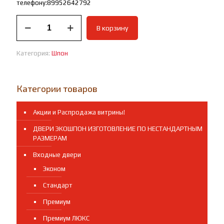
телефону:89952642792
Количество
В корзину
товара
Межкомнатная
дверь
Категория:
Шпон
Дуэт-2
шпон
Мореный
дуб.
Категории товаров
Новинка!
Акции и Распродажа витрины!
ДВЕРИ ЭКОШПОН ИЗГОТОВЛЕНИЕ ПО НЕСТАНДАРТНЫМ
РАЗМЕРАМ
Входные двери
Эконом
Стандарт
Премиум
Премиум ЛЮКС