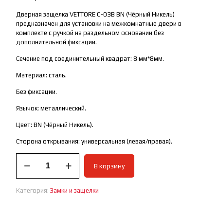
Дверная защелка VETTORE C-03B BN (Чёрный Никель)
предназначен для установки на межкомнатные двери в
комплекте с ручкой на раздельном основании без
дополнительной фиксации.
Сечение под соединительный квадрат: 8 мм*8мм.
Материал: сталь.
Без фиксации.
Язычок: металлический.
Цвет: BN (Чёрный Никель).
Сторона открывания: универсальная (левая/правая).
Количество
В корзину
товара
Дверная
защелка
Категория:
Замки и защелки
VЕTTORE
C-
03B