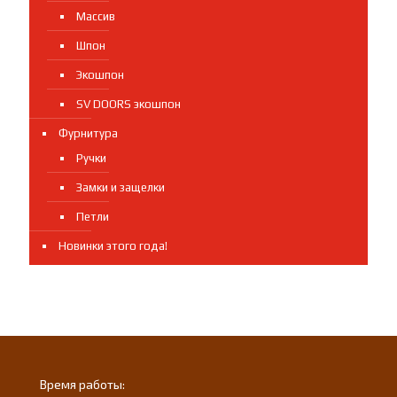
Массив
Шпон
Экошпон
SV DOORS экошпон
Фурнитура
Ручки
Замки и защелки
Петли
Новинки этого года!
Время работы: