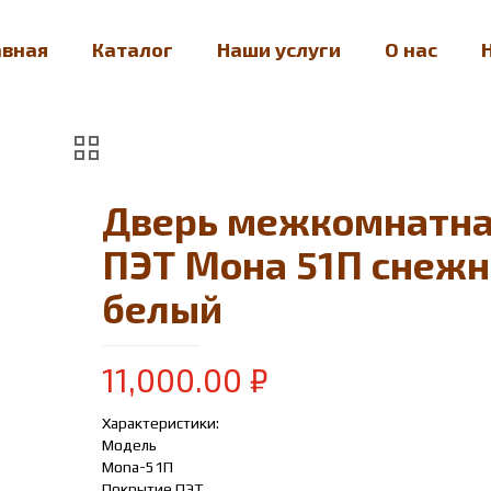
авная
Каталог
Наши услуги
О нас
Дверь межкомнатн
ПЭТ Мона 51П снежн
белый
11,000.00
₽
Характеристики:
Модель
Mona-51П
Покрытие ПЭТ