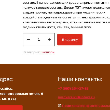
составе. В качестве клеящих средств применяются и
полиуретановые составы. Двери ПЭТ имеют великоле
вид,он прочен, не повреждается при механических
воздействиях,на нем не остается пятен; гармонично с
классическими интерьерами, отлично вписываются в
модных стилях лофт, хай-тек, минимализм.
Количество
В корзину
товара
Дверь
межкомнатная
Категория:
Экошпон
ПЭТ
Мона
51П
снежно-
белый
дрес:
Наши контакты:
ссийск,
+7 (995) 264-27-92
лезнодорожная петля, 6
mirdverei23@inbox.ru
/С МОДУС)
Политика конфиденциаль