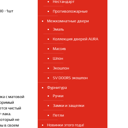
Нестандарт
00 -1шт
Противопожарные
Межкомнатные двери
Эмаль
Коллекция дверей AURA
Массив
Шпон
Экошпон
SV DOORS экошпон
Фурнитура
Ручки
лка с матовой
торимый
Замки и защелки
ется чистый
-лака.
Петли
который не
Новинки этого года!
ны в своем