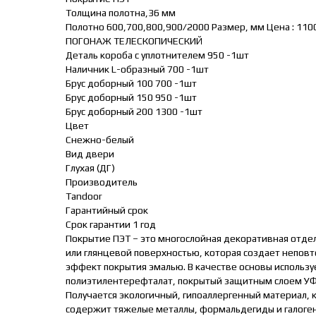
Толщина полотна,36 мм
Полотно 600,700,800,900/2000 Размер, мм Цена : 110
ПОГОНАЖ ТЕЛЕСКОПИЧЕСКИЙ
Деталь короба с уплотнителем 950 -1шт
Наличник L-образный 700 -1шт
Брус доборный 100 700 -1шт
Брус доборный 150 950 -1шт
Брус доборный 200 1300 -1шт
Цвет
Снежно-белый
Вид двери
Глухая (ДГ)
Производитель
Tandoor
Гарантийный срок
Срок гарантии 1 год
Покрытие ПЭТ – это многослойная декоративная отде
или глянцевой поверхностью, которая создает непов
эффект покрытия эмалью. В качестве основы использу
полиэтилентерефталат, покрытый защитным слоем УФ
Получается экологичный, гипоаллергенный материал, 
содержит тяжелые металлы, формальдегиды и галоге