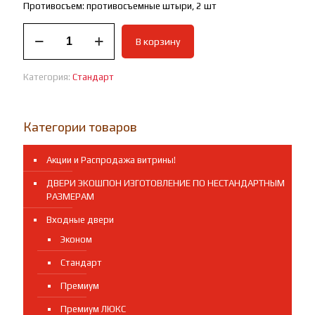
Противосъем: противосъемные штыри, 2 шт
Количество
В корзину
товара
Дверь
входная
Категория:
Стандарт
стандарт
ПРОТЕРМА
букле
шоколад
Категории товаров
орех
темный
Акции и Распродажа витрины!
ДВЕРИ ЭКОШПОН ИЗГОТОВЛЕНИЕ ПО НЕСТАНДАРТНЫМ
РАЗМЕРАМ
Входные двери
Эконом
Стандарт
Премиум
Премиум ЛЮКС