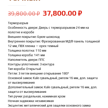
Первоначальная
Текуща
37,800.00
₽
39,800.00
₽
цена
цена:
Терморазрыв
составляла
37,800.
Особенность двери: Дверь с терморазрывом 24 мм на
39,800.00 ₽.
полотне и коробе
Внешнее покрытие: Букле шоколад
Внутреннее покрытие: Фрезерованная МДФ панель толщиной
12 мм, ПВХ пленка — орех темный
Толщина полотна: 110 мм
Толщина короба: 141 мм
Наполнитель двери: ППС
Контуры уплотнения: 3 контура
Тип короба: Открытый
Петли: 3 петли внешние открывание 180*
Основной замок: Kale сувальдный, ригели 16 мм, доп. защита
от высверливания
Дополнительный замок: Kale сувальдный, ригели 16 мм, доп.
защита от высверливания
Тип ручки: раздельная, нажимная хром
Ночная задвижка: независимая
Эксцентик: металлический для защелки основного замка