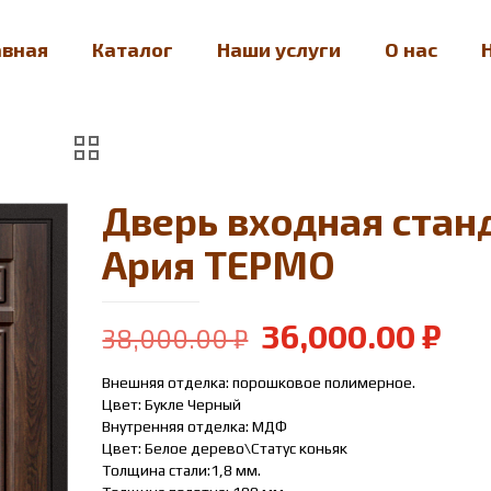
авная
Каталог
Наши услуги
О нас
Дверь входная стан
Ария ТЕРМО
Первоначальн
Те
36,000.00
₽
38,000.00
₽
цена
цен
Внешняя отделка: порошковое полимерное.
составляла
36,
Цвет: Букле Черный
38,000.00 ₽.
Внутренняя отделка: МДФ
Цвет: Белое дерево\Статус коньяк
Толщина стали:1,8 мм.