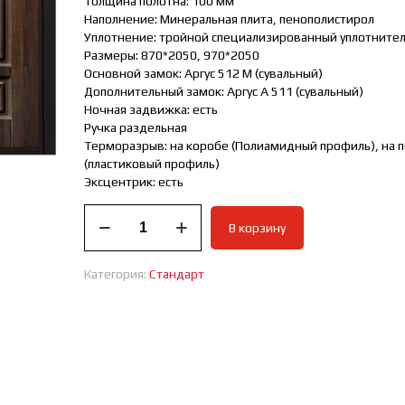
Толщина полотна: 100 мм
Наполнение: Минеральная плита, пенополистирол
Уплотнение: тройной специализированный уплотните
Размеры: 870*2050, 970*2050
Основной замок: Аргус 512 М (сувальный)
Дополнительный замок: Аргус А 511 (сувальный)
Ночная задвижка: есть
Ручка раздельная
Терморазрыв: на коробе (Полиамидный профиль), на 
(пластиковый профиль)
Эксцентрик: есть
Количество
В корзину
товара
Дверь
входная
Категория:
Стандарт
стандарт
Ария
ТЕРМО