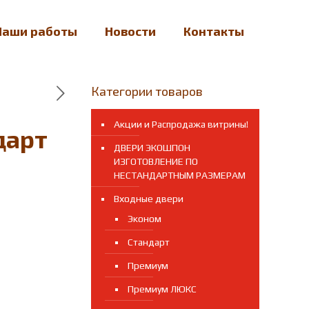
Наши работы
Новости
Контакты
Категории товаров
Акции и Распродажа витрины!
дарт
ДВЕРИ ЭКОШПОН
ИЗГОТОВЛЕНИЕ ПО
НЕСТАНДАРТНЫМ РАЗМЕРАМ
Входные двери
ая
кущая
Эконом
а:
Стандарт
000.00 ₽.
Премиум
Премиум ЛЮКС