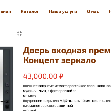
авная
Каталог
Наши услуги
О нас
Дверь входная пре
Концепт зеркало
43,000.00
₽
Внешнее покрытие: атмосферостойкое порошково-п
муар RAL 7024, с фрезеровкой по
металлу
Внутреннее покрытие: МДФ-панель 10 мм, цвет- сатин
накладное зеркало с защитной
плёнкой