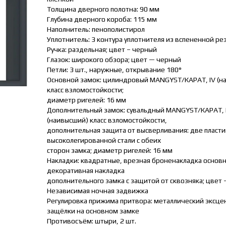
Толщина дверного полотна: 90 мм
Глубина дверного короба: 115 мм
Наполнитель: пенополистирол
Уплотнитель: 3 контура уплотнителя из вспененной ре
Ручка: раздельная; цвет – черный
Глазок: широкого обзора; цвет — черный
Петли: 3 шт., наружные, открывание 180°
Основной замок: цилиндровый MANGYST/КАРАТ, IV (н
класс взломостойкости;
диаметр ригелей: 16 мм
Дополнительный замок: сувальдный MANGYST/КАРАТ, 
(наивысший) класс взломостойкости,
дополнительная защита от высверливания: две пласти
высоколегированной стали с обеих
сторон замка; диаметр ригелей: 16 мм
Накладки: квадратные, врезная броненакладка основн
декоративная накладка
дополнительного замка с защитой от сквозняка; цвет
Независимая ночная задвижка
Регулировка прижима притвора: металлический эксце
защёлки на основном замке
Противосъём: штыри, 2 шт.