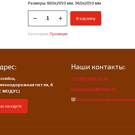
Размеры: 860х2050 мм, 960х2050 мм
Количество
В корзину
товара
Дверь
входная
Категория:
Премиум
премиум
Концепт
зеркало
дрес:
Наши контакты:
ссийск,
+7 (995) 264-27-92
лезнодорожная петля, 6
mirdverei23@inbox.ru
/С МОДУС)
Политика конфиденциаль
ас на карте