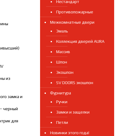
Нестандарт
Противопожарные
Межкомнатные двери
зины
Эмаль
Коллекция дверей AURA
аивысший)
Массив
Шпон
IV
Экошпон
ны из
SV DOORS экошпон
Фурнитура
ого замка и
Ручки
 — черный
Замки и защелки
нтрик для
Петли
Новинки этого года!