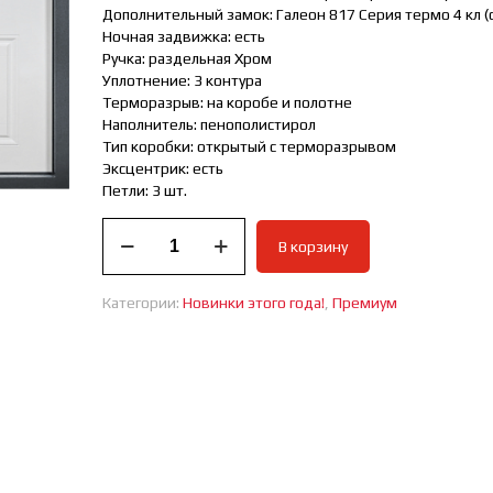
Дополнительный замок: Галеон 817 Серия термо 4 кл (с
Ночная задвижка: есть
Ручка: раздельная Хром
Уплотнение: 3 контура
Терморазрыв: на коробе и полотне
Наполнитель: пенополистирол
Тип коробки: открытый c терморазрывом
Эксцентрик: есть
Петли: 3 шт.
Количество
В корзину
товара
Дверь
входная
Категории:
Новинки этого года!
,
Премиум
премиум
Классик
Термо
Новинка
2024