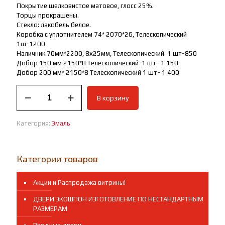
Покрытие шелковистое матовое, глосс 25%.
Торцы прокрашены.
Стекло: лакобель белое.
Коробка с уплотнителем 74* 2070*26, Телескопический
1ш-1200
Наличник 70мм*2200, 8х25мм, Телескопический 1 шт-850
Добор 150 мм 2150*8 Телескопический 1 шт- 1 150
Добор 200 мм* 2150*8 Телескопический 1 шт- 1 400
Количество
В корзину
товара
Дверь
Scandi
Категория:
Эмаль
S
Z1
светло-
серая
Категории товаров
эмаль
Акции и Распродажа витрины!
ДВЕРИ ЭКОШПОН ИЗГОТОВЛЕНИЕ ПО НЕСТАНДАРТНЫМ
РАЗМЕРАМ