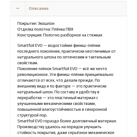
с
пвх
Описание
покрытием
Бона
01
Покрытие: Экошпон
Новинка!
Отделка полотна: Плёнка ПВХ
Конструкция: Полотно разборное на стяжках
Smartfoil EVO — водостойкие финиш-плёнки
последнего поколения, практически неотличимые от
натурального шпона по оптическим и тактильным
свойствам.
Поколение плёнок Smartfoil EVO — всё же нечто
революционное. Эти финиш-плёнки принципиально
отличаются от всех, что делали прежде. По
внешнему виду и по фактуре — это практически
натуральный шпон. По составу и удобству в
переработке — это пластичный материал с
улучшенными механическими свойствами,
повышенной влагоустойчивостью и синхронной
структурой пор.
Smartfoil EVO гораздо более долговечный материал.
Производству удалось на порядок улучшить
стойкость покрытия, даже серьёзное механическое