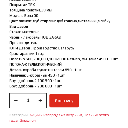
Покрытие ПВХ
Толщина полотна,38 мм
Модель Бона 00
Цвет пленок: Дуб стирлинг,дуб сонома,лиственница сибиу.
Вид двери
Стекло мателюкс
Черный лакобель ПОД ЗАКАЗ!
Производитель
ЮНИ Двери .Производство Беларусь
Срок гарантии 1 год
Полотно 600,700,800,900/2000 Размер, мм Цена : 4900 -1шт
ПОГОНАЖ ТЕЛЕСКОПИЧЕСКИЙ
Деталь короба с уплотнителем 650 -1шт
Наличник L-образный 450 -1шт
Брус доборный 100 500 -1шт
Брус доборный 200 800 -1шт
Количество
В корзину
товара
Дверь
межкомнатная
Категории:
Акции и Распродажа витрины!
,
Новинки этого
Успей
года!
,
Экошпон
купить