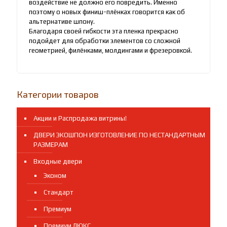
воздействие не должно его повредить. Именно
поэтому о новых финиш-плёнках говорится как об
альтернативе шпону.
Благодаря своей гибкости эта пленка прекрасно
подойдет для обработки элементов со сложной
геометрией, филёнками, молдингами и фрезеровкой.
Категории товаров
Акции и Распродажа витрины!
ДВЕРИ ЭКОШПОН ИЗГОТОВЛЕНИЕ ПО НЕСТАНДАРТНЫМ
РАЗМЕРАМ
Входные двери
Эконом
Стандарт
Премиум
Премиум ЛЮКС