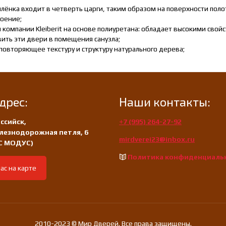
илёнка входит в четверть царги, таким образом на поверхности поло
лоение;
 компании Kleiberit на основе полиуретана: обладает высокими свой
вить эти двери в помещения санузла;
повторяющее текстуру и структуру натурального дерева;
дрес:
Наши контакты:
ссийск,
+7 (995) 264-27-92
лезнодорожная петля, 6
mirdverei23@inbox.ru
/С МОДУС)
Политика конфиденциаль
ас на карте
2010-2023 © Мир Дверей. Все права защищены.