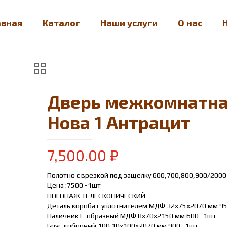
авная
Каталог
Наши услуги
О нас
Дверь межкомнатн
Нова 1 Антрацит
7,500.00
₽
Полотно с врезкой под защелку 600,700,800,900/2000
Цена :7500 -1шт
ПОГОНАЖ ТЕЛЕСКОПИЧЕСКИЙ
Деталь короба с уплотнителем МДФ 32х75х2070 мм 9
Наличник L-образный МДФ 8х70х2150 мм 600 -1шт
Брус доборный 100 10х100х2070 мм 900 -1шт