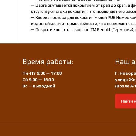
— Царга окутывается покрытием от края до края, а ф
отсутствуют стыки покрытия, что исключает его расс
— Клеевая основа для покрытия – клей PUR Немецкой
водостойкости и термостойкости, что позволяет ста
— Покрытие полотна экошпон ТМ Renolit (Германия), 
Время работы:
Наш а
Пн-Пт 9:00 — 17:00
Г. Новоро
Сб 9:00 — 16:30
улица Же
Вс — выходной
(Возле А
Найти н