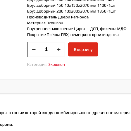
Брус доборный 150 10х150х2070 мм 1100-1шт
Брус доборный 200 10х200х2070 мм 1350-1шт
Производитель Двери Регионов
Материал Экошпон
Внутреннее наполнение Царга — ДСП, филенка МДФ
Покрытие Плёнка ПВХ, немецкого производства
Количество
В корзину
товара
Дверь
межкомнатная
Категория:
Экошпон
Нова
1
Антрацит
царга, в состав которой входят комбинированные древесные материа
тороны;