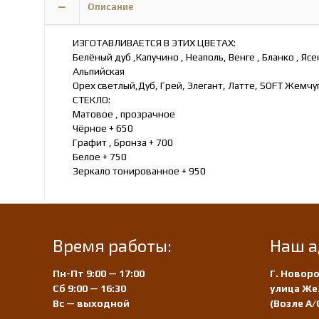
Описание
ИЗГОТАВЛИВАЕТСЯ В ЭТИХ ЦВЕТАХ:
Белёный дуб ,Капучино , Неаполь, Венге , Бланко , Яс
Альпийская
Орех светлый,Дуб, Грей, Элегант, Латте, SOFT Жемчу
СТЕКЛО:
Матовое , прозрачное
Чёрное + 650
Графит , Бронза + 700
Белое + 750
Зеркало тонированное + 950
Время работы:
Наш а
Пн-Пт 9:00 — 17:00
Г. Новоро
Сб 9:00 — 16:30
улица Же
Вс — выходной
(Возле А