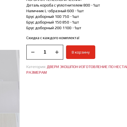
Деталь короба с уплотнителем 800 -1шт
Наличник L-образный 600 -1шт
Брус доборный 100 750 -1шт
Брус доборный 150 850 -1шт
Брус доборный 200 1100 -1шт
Скидка с каждого комплекта!
Количество
В корзину
товара
Дверь
межкомнатная
Категория:
ДВЕРИ ЭКОШПОН ИЗГОТОВЛЕНИЕ ПО НЕСТ
М
РАЗМЕРАМ
4
ИЗГОТАВЛИВАЕТСЯ
В
НЕСТАНДАРТНЫХ
РАЗМЕРАХ!