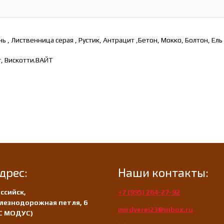
ень , Лиственница серая , Рустик, Антрацит ,Бетон, Мокко, Болтон, Ель
г, Вискотти.ВАЙТ
дрес:
Наши контакты:
ссийск,
+7 (995) 264-27-92
лезнодорожная петля, 6
mirdverei23@inbox.ru
/С МОДУС)