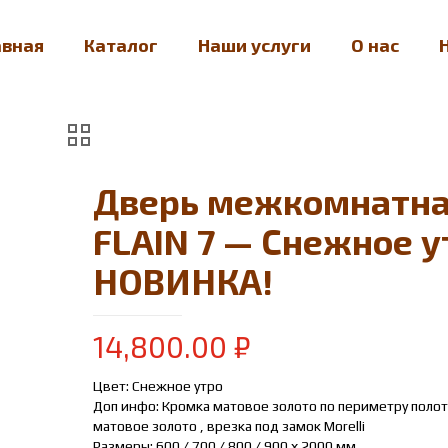
авная
Каталог
Наши услуги
О нас
Дверь межкомнатн
FLAIN 7 — Снежное у
НОВИНКА!
14,800.00
₽
Цвет: Снежное утро
Доп инфо: Кромка матовое золото по периметру полот
матовое золото , врезка под замок Morelli
Размеры: 600 / 700 / 800 / 900 х 2000 мм