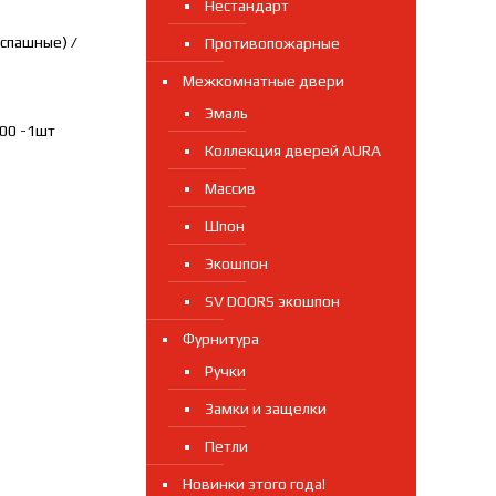
Нестандарт
спашные) /
Противопожарные
Межкомнатные двери
Эмаль
00 -1шт
Коллекция дверей AURA
Массив
Шпон
Экошпон
SV DOORS экошпон
Фурнитура
Ручки
Замки и защелки
Петли
Новинки этого года!