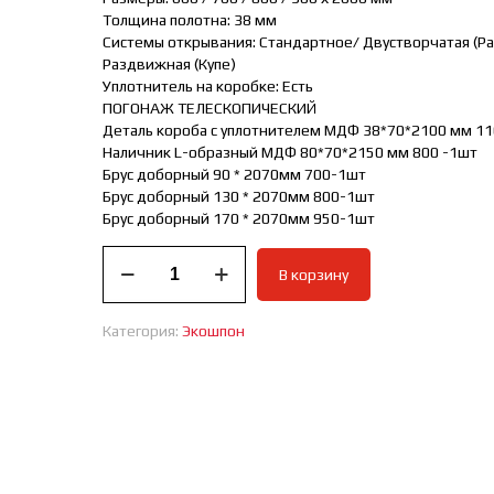
Толщина полотна: 38 мм
Системы открывания: Стандартное/ Двустворчатая (Ра
Раздвижная (Купе)
Уплотнитель на коробке: Есть
ПОГОНАЖ ТЕЛЕСКОПИЧЕСКИЙ
Деталь короба с уплотнителем МДФ 38*70*2100 мм 11
Наличник L-образный МДФ 80*70*2150 мм 800 -1шт
Брус доборный 90 * 2070мм 700-1шт
Брус доборный 130 * 2070мм 800-1шт
Брус доборный 170 * 2070мм 950-1шт
Количество
В корзину
товара
Дверь
межкомнатная
Категория:
Экошпон
FLAIN
7
-
Снежное
утро
НОВИНКА!