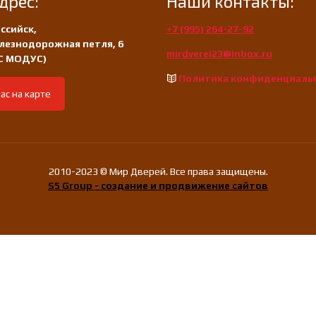
дрес:
Наши контакты:
ссийск,
+7 (995) 264-27-92
лезнодорожная петля, 6
mirdverei23@inbox.ru
/С МОДУС)
Политика конфиденциаль
ас на карте
2010-2023 © Мир Дверей. Все права защищены.
S5 Group - создание и продвижение сайтов