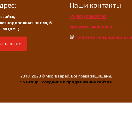
дрес:
Наши контакты:
ссийск,
+7 (995) 264-27-92
лезнодорожная петля, 6
mirdverei23@inbox.ru
/С МОДУС)
Политика конфиденциаль
ас на карте
2010-2023 © Мир Дверей. Все права защищены.
S5 Group - создание и продвижение сайтов